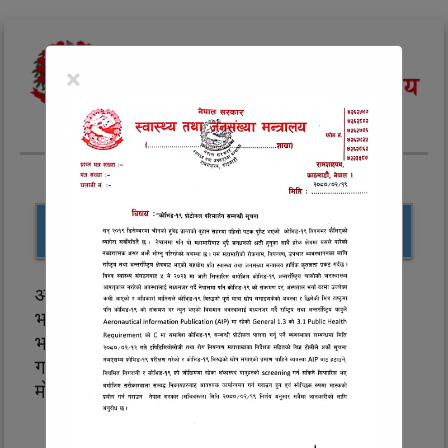
×
भाषा :
Nepali
|
English
|
खोजी
खोज्नुहोस्
आफ्नो QR Code सहितको certificate प्रमाणित
भए नभएको अवस्था खोजी गर्नका लागी यहाँ फारम
भर्दाको जानकारीहरु जस्तै: आफ्नो भ्याक्सिन दर्ता
गर्दाको नम्बर र जन्म मिती, अथवा परिचय पत्र नम्बर र
मोबाइल नम्बर को प्रयोग गरि खोज्न सक्नु हुनेछ।