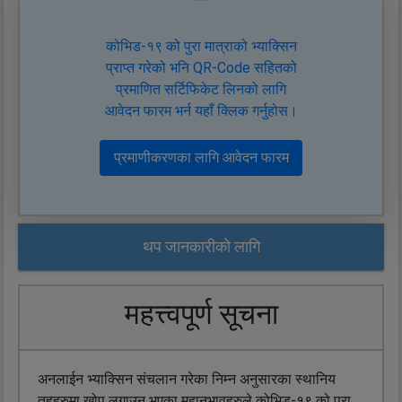
कोभिड-१९ को पुरा मात्राको भ्याक्सिन
प्राप्त गरेको भनि QR-Code सहितको
प्रमाणित सर्टिफिकेट लिनको लागि
आवेदन फारम भर्न यहाँ क्लिक गर्नुहोस।
प्रमाणीकरणका लागि आवेदन फारम
थप जानकारीको लागि
महत्त्वपूर्ण सूचना
अनलाईन भ्याक्सिन संचलान गरेका निम्न अनुसारका स्थानिय
तहहरुमा खोप लगाउनु भएका महानुभावहरुले कोभिड-१९ को पुरा