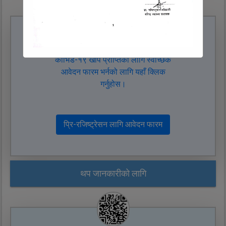
कोभिड-१९ खोप प्राप्तिको लागि स्वेच्छिक
आवेदन फारम भर्नको लागि यहाँ क्लिक
गर्नुहोस।
प्रि-रजिष्ट्रेसन लागि आवेदन फारम
थप जानकारीको लागि